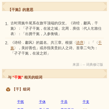
【干旄】的意思
古时用旄牛尾系在旗竿顶端的仪仗。《诗经．鄘风．干
1.
旄》：「孑孑干旄，在浚之城」北周．庾信〈代人乞致仕
表〉：「出拥干旄，入参衡镜」
《诗经．鄘风》的篇名。共三章。根据〈
诗序
〉：「〈
干
2.
旄
〉，美好善也」或亦指美贵妇人之诗。首章二句为：
「孑孑干旄，在浚之郊」
来源：-- 词典修订版
与
"干旄"
相关的组词
【干】组词
干扰
干休
干员
干支