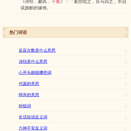
《诗经．鄘风．
干旄
》：「素丝纰之，良马四之」衣冠
或旗帜的缘饰。
热门词语
反应次数是什么意思
冻结是什么意思
心开头能组哪些词
代面的意思
阿井的意思
纱组词
长话短说近义词
六神不安反义词