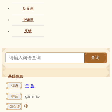
反义词
中译日
反馈
查询
基础信息
词语
干
旄
拼音
gàn máo
怎么读