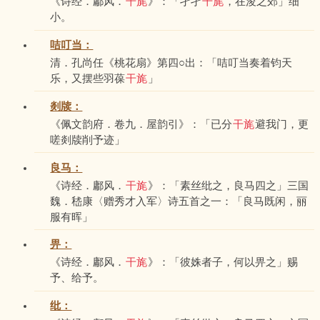
《诗经．鄘风．
干旄
》：「孑孑
干旄
，在浚之郊」细
小。
咭叮当：
清．孔尚任《桃花扇》第四○出：「咭叮当奏着钧天
乐，又摆些羽葆
干旄
」
剡牍：
《佩文韵府．卷九．屋韵引》：「已分
干旄
避我门，更
嗟剡牍削予迹」
良马：
《诗经．鄘风．
干旄
》：「素丝纰之，良马四之」三国
魏．嵇康〈赠秀才入军〉诗五首之一：「良马既闲，丽
服有晖」
畀：
《诗经．鄘风．
干旄
》：「彼姝者子，何以畀之」赐
予、给予。
纰：