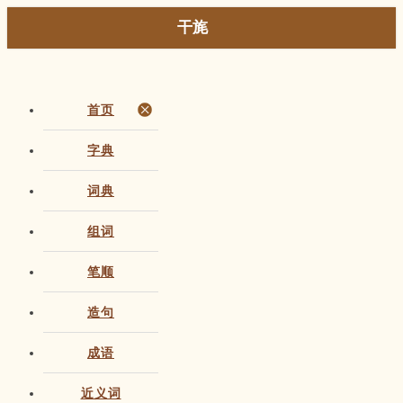
干旄
首页
字典
词典
组词
笔顺
造句
成语
近义词