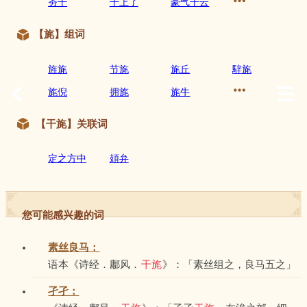
夯干
干上了
豪气干云
【旄】组词
旌旄
节旄
旄丘
騂旄
旄倪
拥旄
旄牛
【干旄】关联词
定之方中
頍弁
您可能感兴趣的词
素丝良马：
语本《诗经．鄘风．
干旄
》：「素丝组之，良马五之」
孑孑：