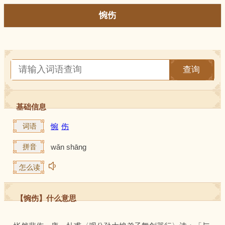
惋伤
查询
基础信息
词语
惋
伤
拼音
wǎn shāng
怎么读
【惋伤】什么意思