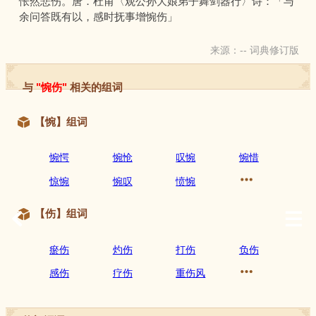
怅然悲伤。唐．杜甫〈观公孙大娘弟子舞剑器行〉诗：「与
余问答既有以，感时抚事增惋伤」
来源：-- 词典修订版
与
"惋伤"
相关的组词
【惋】组词
惋愕
惋怆
叹惋
惋惜
惊惋
惋叹
愤惋
【伤】组词
瘀伤
灼伤
打伤
负伤
感伤
疗伤
重伤风