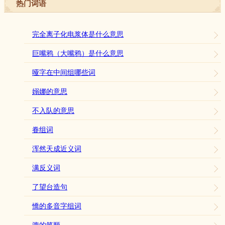
热门词语
完全离子化电浆体是什么意思
巨嘴鸦（大嘴鸦）是什么意思
哑字在中间组哪些词
嫋娜的意思
不入队的意思
眷组词
浑然天成近义词
满反义词
了望台造句
憍的多音字组词
澓的笔顺