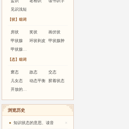
监识
老相识
读书识字
见识浅短
【状】组词
房状
奖状
画伏状
甲状腺
环状剥皮
甲状腺肿
甲状腺机能亢进
【态】组词
窘态
故态
交态
儿女态
动态平衡
胶着状态
开放的态度
浏览历史
×
知识状态的意思、读音