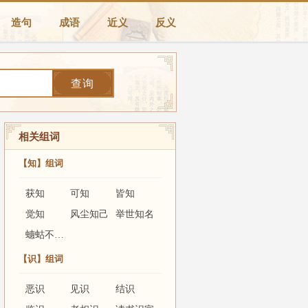
造句
成语
近义
反义
查询
相关组词
【知】组词
获知
可知
皆知
觉知
风尘知己
举世知名
蟪蛄不知春秋
【识】组词
恶识
见识
结识