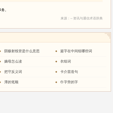
事务。
来源：-- 资讯与通信术语辞典
阴极射线管是什么意思
篇字在中间组哪些词
嫡母怎么读
衣组词
把守反义词
卡介苗造句
潭的笔顺
巾字旁的字