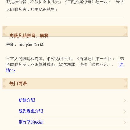
都是神仙骨，不似你肉眼凡夫」《二刻拍案惊奇》卷一八：「朱举
人肉眼凡夫，那里晓得就里」
肉眼凡胎拼音、解释
拼音： ròu yǎn fán tāi
平常人的眼睛和肉体。形容见识平凡。《西游记》第一五回：「弟
子肉眼凡胎，不识尊神尊面，望乞恕罪」也作「眼肉胎凡」。
详
情>>
热门词语
鲈鳗介绍
魏氏蝶鱼介绍
带杵字的成语