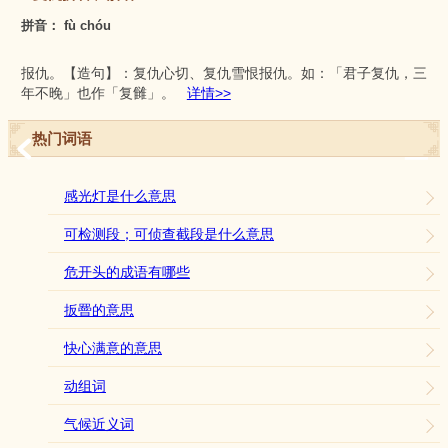
拼音： fù chóu
报仇。【造句】：复仇心切、复仇雪恨报仇。如：「君子复仇，三
年不晚」也作「复雠」。
详情>>
热门词语
感光灯是什么意思
可检测段；可侦查截段是什么意思
危开头的成语有哪些
扳罾的意思
快心满意的意思
动组词
气候近义词