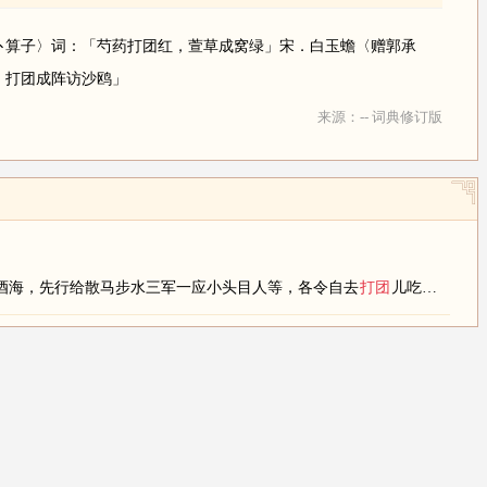
卜算子〉词：「芍药打团红，萱草成窝绿」宋．白玉蟾〈赠郭承
，打团成阵访沙鸥」
来源：-- 词典修订版
酒海，先行给散马步水三军一应小头目人等，各令自去
打团
儿吃酒」