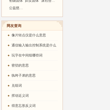
初级团体
妇女团体
滚石合唱团
公益慈善团体
网友查询
像片转点仪是什么意思
通信输入输出控制系统是什么
意思
玩字在中间组哪些词
密切的意思
纨绔子弟的意思
兑组词
挥动近义词
得意忘形反义词