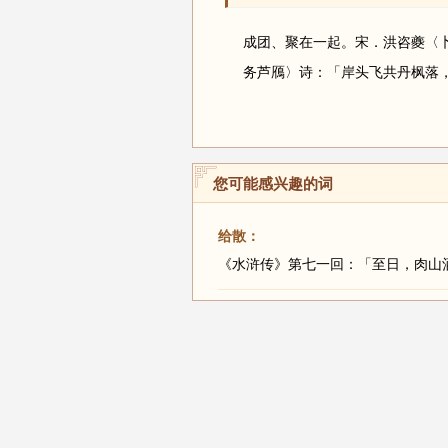
成团、聚在一起。宋．洪咨夔〈
务芦鴈〉诗：「岸头飞共丹枫落
您可能感兴趣的词
给散：
《水浒传》第七一回：「至日，肉山