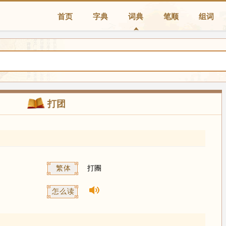
首页
字典
词典
笔顺
组词
打团
繁体
打團
怎么读