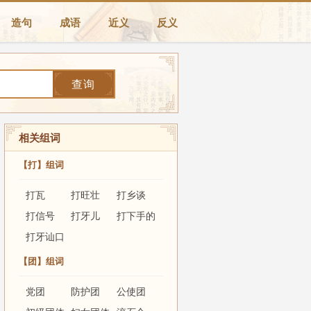
造句
成语
近义
反义
查询
相关组词
【打】组词
打瓦
打旺壮
打乡谈
打信号
打牙儿
打下手的
打牙讪口
【团】组词
党团
防护团
公使团