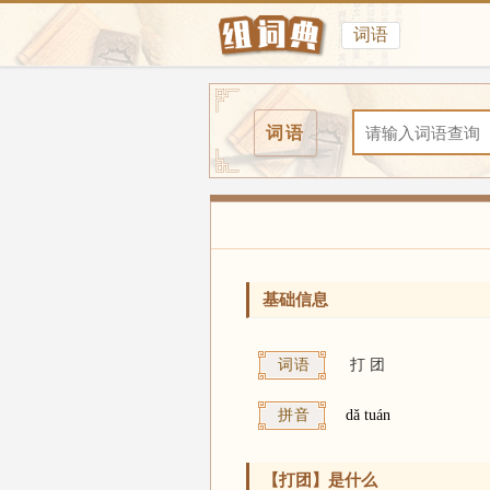
词语
词语
基础信息
词语
打
团
拼音
dǎ tuán
【打团】是什么