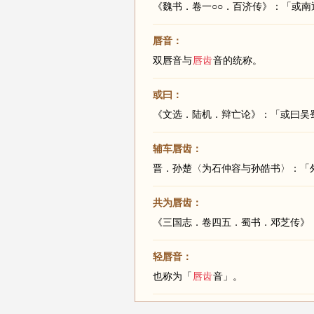
《魏书．卷一○○．百济传》：「或
唇音：
双唇音与
唇齿
音的统称。
或曰：
《文选．陆机．辩亡论》：「或曰吴
辅车唇齿：
晋．孙楚〈为石仲容与孙皓书〉：「
共为唇齿：
《三国志．卷四五．蜀书．邓芝传》
轻唇音：
也称为「
唇齿
音」。