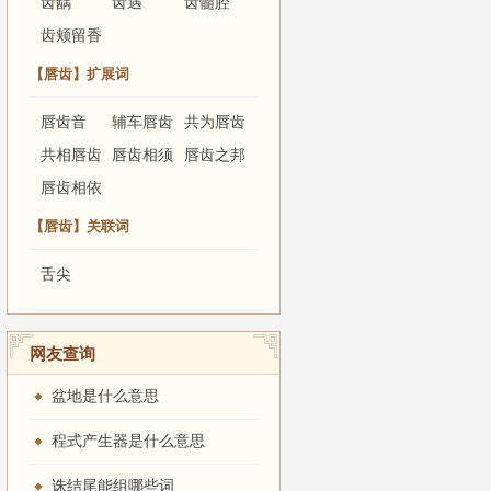
齿龋
齿遇
齿髓腔
齿颊留香
【唇齿】扩展词
唇齿音
辅车唇齿
共为唇齿
共相唇齿
唇齿相须
唇齿之邦
唇齿相依
【唇齿】关联词
舌尖
网友查询
盆地是什么意思
程式产生器是什么意思
诛结尾能组哪些词