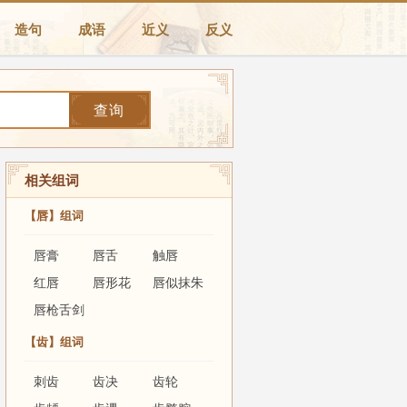
造句
成语
近义
反义
查询
相关组词
【唇】组词
唇膏
唇舌
触唇
红唇
唇形花
唇似抹朱
唇枪舌剑
【齿】组词
刺齿
齿决
齿轮