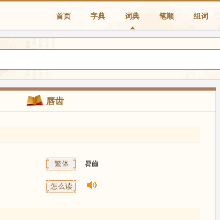
首页
字典
词典
笔顺
组词
唇齿
繁体
脣齒
怎么读