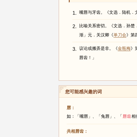
嘴唇与牙齿。《文选．陆机．
1.
比喻关系密切。《文选．孙楚
2.
渐」元．关汉卿《
单刀会
》第
议论或搬弄是非。《
金瓶梅
》
3.
唇齿！」
您可能感兴趣的词
唇：
如：「嘴唇」、「兔唇」、「
唇齿
相
共相唇齿：