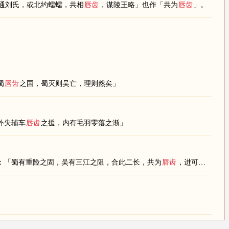
南通刘氏，或北约蠕蠕，共相
唇齿
，谋陵王略」也作「共为
唇齿
」。
蜀
唇齿
之国，蜀灭则吴亡，理则然矣」
外失辅车
唇齿
之援，内有毛羽零落之渐」
：「蜀有重险之固，吴有三江之阻，合此二长，共为
唇齿
，进可并兼天下，退可鼎足而立，此理之自然也」也作「共相