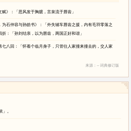
文赋》：「思风发于胸臆，言泉流于唇齿」
．为石仲容与孙皓书》：「外失辅车唇齿之援，内有毛羽零落之
四折：「孙刘结亲，以为唇齿，两国正好和谐」
第七八回：「怀着个临月身子，只管往人家撞来撞去的，交人家
来源：-- 词典修订版
依」。