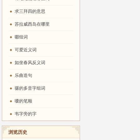
求三拜四的意思
苏拉威西岛在哪里
啜组词
可爱近义词
如坐春风反义词
乐曲造句
骣的多音字组词
唇齿
」。
囔的笔顺
韦字旁的字
浏览历史