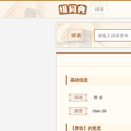
词语
词语
基础信息
词语
唇
齿
拼音
chún chǐ
【唇齿】的意思