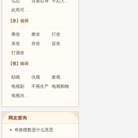
弘忍
含羞忍辱
不忍人之政
此而可忍，孰不可容
【坐】组词
乘坐
擦坐
打坐
呆坐
存坐
促坐
打酒坐
【视】组词
鸱视
仇视
敌视
电视剧
不视生产
电视购物
不忍坐视
君国之危亡，故敢直言无隐」
电视兴奋症
坐看。
网友查询
有效模数是什么意思