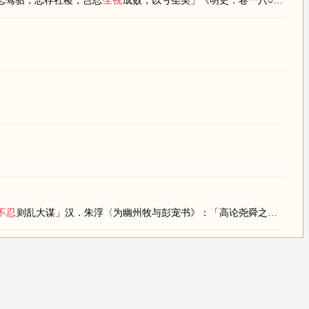
忘驽骀，志存社稷，岂忍
坐视
成败，以亏圣美」《明史．卷一八○．王徽传》：「而李贤等又
不忍
则乱大谋」汉．朱浮〈为幽州牧与彭宠书》：「高论尧舜之道．
不忍