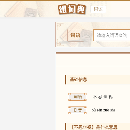
词语
词语
基础信息
词语
不
忍
坐
视
拼音
bù rěn zuò shì
【不忍坐视】是什么意思