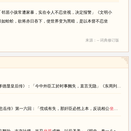
「邻居小孩常遭家暴，实在令人不忍坐视，决定报警」《文明小
形如蛤蚧，欲将赤日吞下，使世界变为黑暗，是以本督不忍坐
来源：-- 词典修订版
《清史稿．卷二一四．后妃传．文宗孝德显皇后传》：「今中外臣工於时事阙失，直言无隐」《东周列国志》第五○回：「臣
忠岳传》第一六回：「傥或有失，那奸臣必然上本，反说相公
坐视
不救」