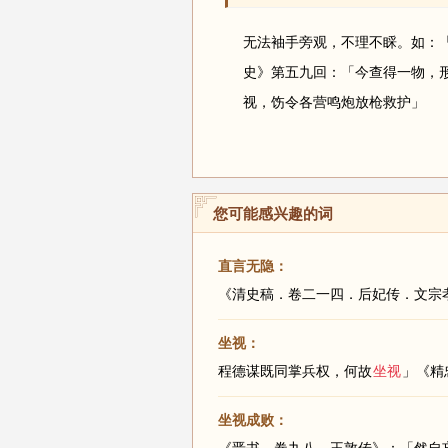
无法袖手旁观，不理不睬。如：
史》第五九回：「今查得一物，
视，饬令各营鸣炮放枪救护」
您可能感兴趣的词
直言无隐：
坐视：
程德谋既同掌兵权，何故
坐视
」《精
坐视成败：