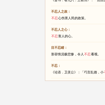
《晋书．卷九八．王敦传》：「然自
不忍人之政：
不忍
心伤害人民的政策。
不忍人之心：
不忍
害人的心。
目不忍睹：
形容情况极悲惨，令人
不忍
看视。
不忍：
《论语．卫灵公》：「巧言乱德，小