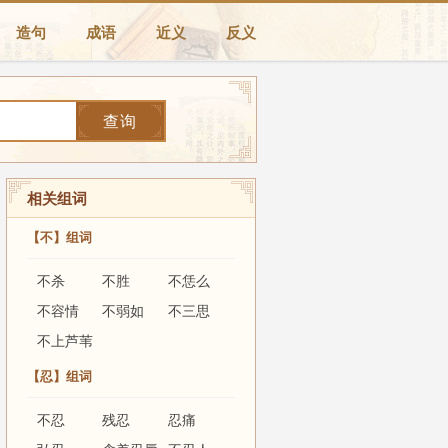
造句
成语
近义
反义
查询
相关组词
【不】组词
不杀
不胜
不恁么
不容情
不弱如
不三思
不上芦苇
【忍】组词
不忍
残忍
忍痛