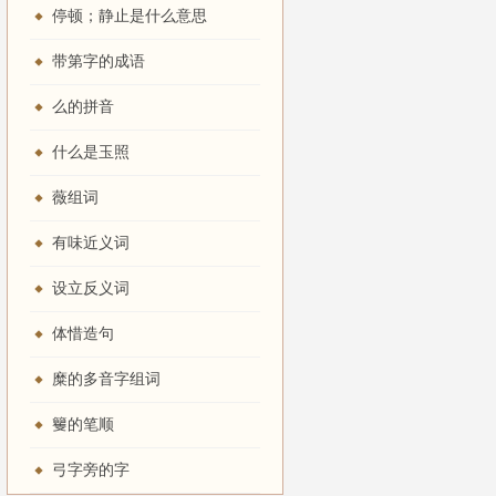
坐视
成败，不出一言，党恶欺君，莫此为甚。
停顿；静止是什么意思
带第字的成语
么的拼音
什么是玉照
薇组词
有味近义词
设立反义词
体惜造句
桀纣之性」
不忍
心。
糜的多音字组词
籰的笔顺
弓字旁的字