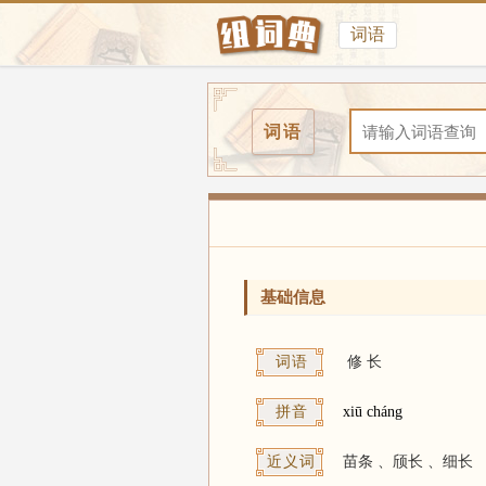
词语
词语
基础信息
词语
修
长
拼音
xiū cháng
近义词
苗条 、
颀长 、
细长