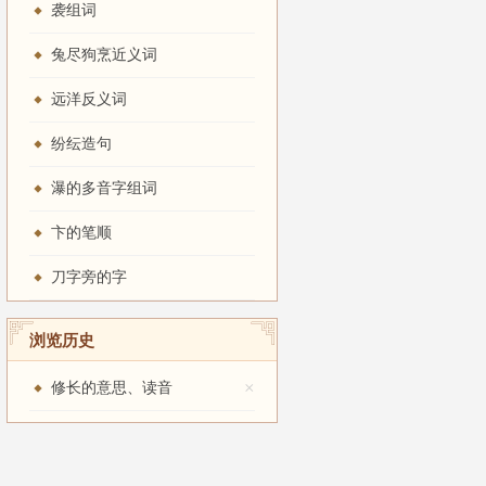
袭组词
兔尽狗烹近义词
远洋反义词
纷纭造句
瀑的多音字组词
卞的笔顺
刀字旁的字
浏览历史
×
修长的意思、读音