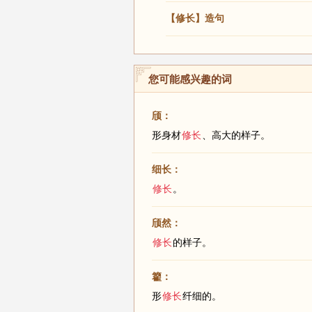
【修长】造句
您可能感兴趣的词
颀：
形身材
修长
、高大的样子。
细长：
修长
。
颀然：
修长
的样子。
籊：
形
修长
纤细的。