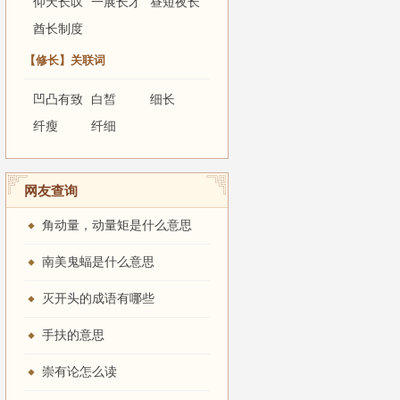
仰天长叹
一展长才
昼短夜长
酋长制度
【修长】关联词
凹凸有致
白皙
细长
纤瘦
纤细
网友查询
角动量，动量矩是什么意思
南美鬼蝠是什么意思
灭开头的成语有哪些
手扶的意思
崇有论怎么读