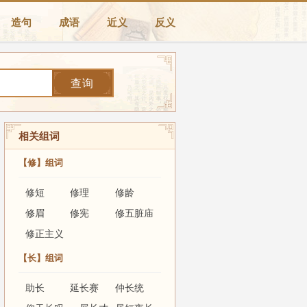
造句
成语
近义
反义
查询
相关组词
【修】组词
修短
修理
修龄
修眉
修宪
修五脏庙
修正主义
【长】组词
助长
延长赛
仲长统