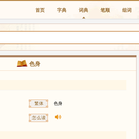
首页
字典
词典
笔顺
组词
色身
繁体
色身
怎么读