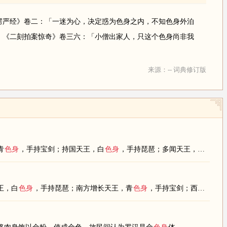
楞严经》卷二：「一迷为心，决定惑为色身之内，不知色身外泊
」《二刻拍案惊奇》卷三六：「小僧出家人，只这个色身尚非我
来源：-- 词典修订版
青
色身
，手持宝剑；持国天王，白
色身
，手持琵琶；多闻天王，绿
色身
，
王，白
色身
，手持琵琶；南方增长天王，青
色身
，手持宝剑；西方广目天王，红