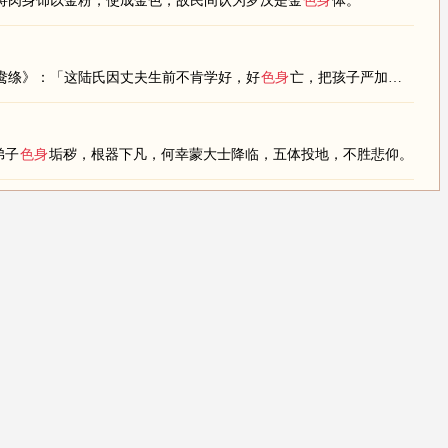
将肉身饰以金粉，使成金色，故民间认为罗汉是金
色身
体。
鸯绦》：「这陆氏因丈夫生前不肯学好，好
色身
亡，把孩子严加教诲。
弟子
色身
垢秽，根器下凡，何幸蒙大士降临，五体投地，不胜悲仰。