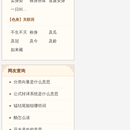
卖身契
裸身赤体
冒露安身
一日叫娘，终身是母
【色身】关联词
不生不灭
称身
及瓜
及冠
及今
及龄
如来藏
网友查询
分类向量是什么意思
右手持伞，左手持银鼠；广目天王，红
色身
，手绕一条龙，成为中国式
公式转译系统是什么意思
猛结尾能组哪些词
色身
，手绕一条龙；北方多闻天王，绿
色身
，右手持伞，左手持
酳怎么读
菽水承欢的意思