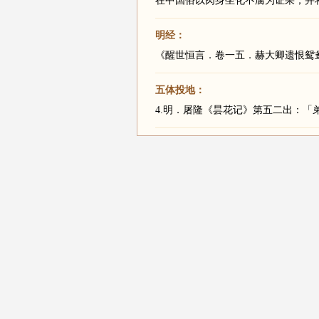
在中国俗以肉身坐化不腐为证果，并
明经：
《醒世恒言．卷一五．赫大卿遗恨鸳
五体投地：
4.明．屠隆《昙花记》第五二出：「