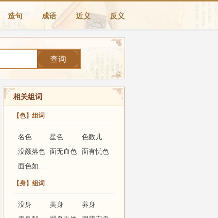
造句
成语
近义
反义
查询
相关组词
【色】组词
名色
星色
色数儿
没颜落色
面无血色
面有忧色
面色如金纸
【身】组词
没身
美身
养身