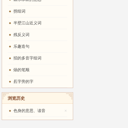
拐组词
半壁江山近义词
残反义词
乐趣造句
招的多音字组词
炀的笔顺
镸字旁的字
浏览历史
×
色身的意思、读音