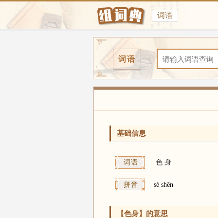
词语
词语
基础信息
词语
色
身
拼音
sè shēn
【色身】的意思